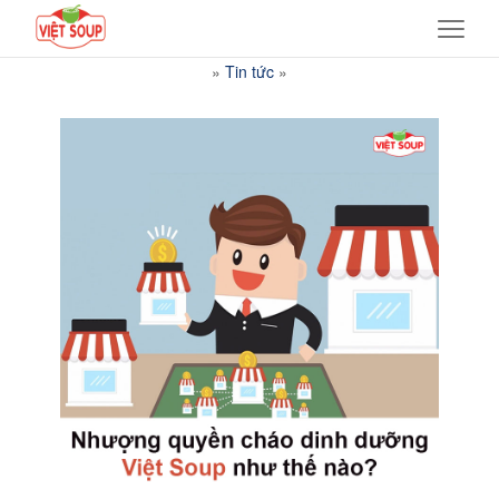
»
Tin tức
»