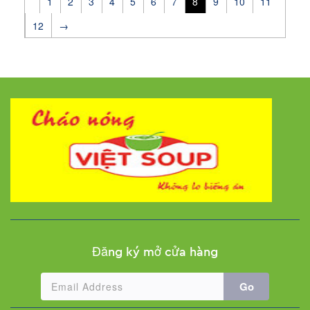
1
2
3
4
5
6
7
8
9
10
11
12
→
Đăng ký mở cửa hàng
Go