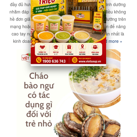
đầy đủ hương vị màu sắc nhưng vẫn giàu giá trị dinh dưỡng
nhằm đáp ứng tất cả nhu cầu của khách hàng là điều không
hề đơn giản. Bạn có thể học cách nấu cháo dinh dưỡng trên
mạng hoặc tham gia trực tiếp các khóa học nấu ăn để nâng
cao tay nghề nấu ăn của mình hoặc cách đơn giản nhất là
kinh doanh nhượng quyền cùng Việt Soup.
Read more »