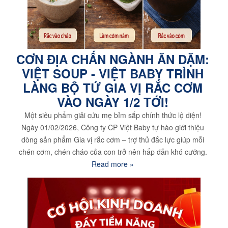
CƠN ĐỊA CHẤN NGÀNH ĂN DẶM:
VIỆT SOUP - VIỆT BABY TRÌNH
LÀNG BỘ TỨ GIA VỊ RẮC CƠM
VÀO NGÀY 1/2 TỚI!
Một siêu phẩm giải cứu mẹ bỉm sắp chính thức lộ diện!
Ngày 01/02/2026, Công ty CP Việt Baby tự hào giới thiệu
dòng sản phẩm Gia vị rắc cơm – trợ thủ đắc lực giúp mỗi
chén cơm, chén cháo của con trở nên hấp dẫn khó cưỡng.
Read more »