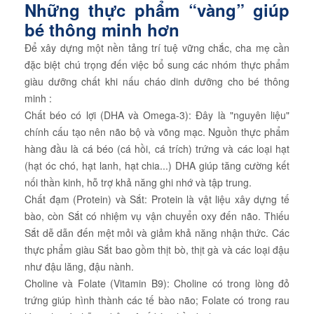
Những thực phẩm “vàng” giúp
bé thông minh hơn
Để xây dựng một nền tảng trí tuệ vững chắc, cha mẹ cần
đặc biệt chú trọng đến việc bổ sung các nhóm thực phẩm
giàu dưỡng chất khi nấu cháo dinh dưỡng cho bé thông
minh :
Chất béo có lợi (DHA và Omega-3): Đây là "nguyên liệu"
chính cấu tạo nên não bộ và võng mạc. Nguồn thực phẩm
hàng đầu là cá béo (cá hồi, cá trích) trứng và các loại hạt
(hạt óc chó, hạt lanh, hạt chia...) DHA giúp tăng cường kết
nối thần kinh, hỗ trợ khả năng ghi nhớ và tập trung.
Chất đạm (Protein) và Sắt: Protein là vật liệu xây dựng tế
bào, còn Sắt có nhiệm vụ vận chuyển oxy đến não. Thiếu
Sắt dễ dẫn đến mệt mỏi và giảm khả năng nhận thức. Các
thực phẩm giàu Sắt bao gồm thịt bò, thịt gà và các loại đậu
như đậu lăng, đậu nành.
Choline và Folate (Vitamin B9): Choline có trong lòng đỏ
trứng giúp hình thành các tế bào não; Folate có trong rau