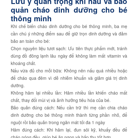
Lưu ý quan trọng khi nấu và bảo
quản cháo dinh dưỡng cho bé
thông minh
Khi chế biến cháo dinh dưỡng cho bé thông minh, ba mẹ
cần chú ý những điểm sau để giữ trọn dinh dưỡng và đảm
bảo an toàn cho bé:
Chọn nguyên liệu tươi sạch: Ưu tiên thực phẩm mới, tránh
dùng đồ đông lạnh lâu ngày để không làm mất vitamin và
khoáng chất.
Nấu vừa đủ cho mỗi bữa: Không nên nấu quá nhiều hoặc
để cháo qua đêm vì dễ nhiễm khuẩn và giảm giá trị dinh
dưỡng.
Không hâm lại nhiều lần: Hâm nhiều lần khiến cháo mất
chất, thay đổi mùi vị và ảnh hưởng tiêu hóa của bé.
Bảo quản đúng cách: Nếu cần trữ thì mẹ cần chia cháo
dinh dưỡng cho bé thông minh thành từng phần nhỏ, để
nguội rồi bảo quản trong ngăn mát tối đa 1 ngày
Hâm đúng cách: Khi hâm lại, đun sôi kỹ, khuấy đều để
cháo nóng đều, giúp bé ăn ngon và hấp thu tốt hơn.