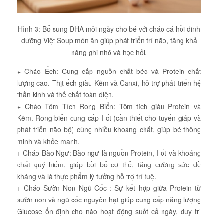
Hình 3: Bổ sung DHA mỗi ngày cho bé với cháo cá hồi dinh
dưỡng Việt Soup món ăn giúp phát triển trí não, tăng khả
năng ghi nhớ và học hỏi.
+ Cháo Ếch: Cung cấp nguồn chất béo và Protein chất
lượng cao. Thịt ếch giàu Kẽm và Canxi, hỗ trợ phát triển hệ
thần kinh và thể chất toàn diện.
+ Cháo Tôm Tích Rong Biển: Tôm tích giàu Protein và
Kẽm. Rong biển cung cấp I-ốt (cần thiết cho tuyến giáp và
phát triển não bộ) cùng nhiều khoáng chất, giúp bé thông
minh và khỏe mạnh.
+ Cháo Bào Ngư: Bào ngư là nguồn Protein, I-ốt và khoáng
chất quý hiếm, giúp bồi bổ cơ thể, tăng cường sức đề
kháng và là thực phẩm lý tưởng hỗ trợ trí tuệ.
+ Cháo Sườn Non Ngũ Cốc : Sự kết hợp giữa Protein từ
sườn non và ngũ cốc nguyên hạt giúp cung cấp năng lượng
Glucose ổn định cho não hoạt động suốt cả ngày, duy trì