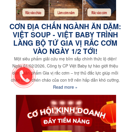
CƠN ĐỊA CHẤN NGÀNH ĂN DẶM:
VIỆT SOUP - VIỆT BABY TRÌNH
LÀNG BỘ TỨ GIA VỊ RẮC CƠM
VÀO NGÀY 1/2 TỚI!
Một siêu phẩm giải cứu mẹ bỉm sắp chính thức lộ diện!
Ngày 01/02/2026, Công ty CP Việt Baby tự hào giới thiệu
dòng sản phẩm Gia vị rắc cơm – trợ thủ đắc lực giúp mỗi
chén cơm, chén cháo của con trở nên hấp dẫn khó cưỡng.
Read more »