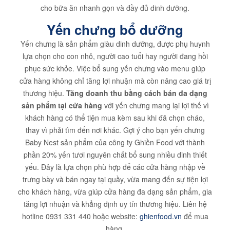
cho bữa ăn nhanh gọn và đầy đủ dinh dưỡng.
Yến chưng bổ dưỡng
Yến chưng là sản phẩm giàu dinh dưỡng, được phụ huynh
lựa chọn cho con nhỏ, người cao tuổi hay người đang hồi
phục sức khỏe. Việc bổ sung yến chưng vào menu giúp
cửa hàng không chỉ tăng lợi nhuận mà còn nâng cao giá trị
thương hiệu.
Tăng doanh thu bằng cách bán đa dạng
sản phẩm tại cửa hàng
với yến chưng mang lại lợi thế vì
khách hàng có thể tiện mua kèm sau khi đã chọn cháo,
thay vì phải tìm đến nơi khác. Gợi ý cho bạn yến chưng
Baby Nest sản phẩm của công ty Ghiền Food với thành
phần 20% yến tươi nguyên chất bổ sung nhiều dinh thiết
yếu. Đây là lựa chọn phù hợp để các cửa hàng nhập về
trưng bày và bán ngay tại quầy, vừa mang đến sự tiện lợi
cho khách hàng, vừa giúp cửa hàng đa dạng sản phẩm, gia
tăng lợi nhuận và khẳng định uy tín thương hiệu. Liên hệ
hotline 0931 331 440 hoặc website:
ghienfood.vn
để mua
hàng.