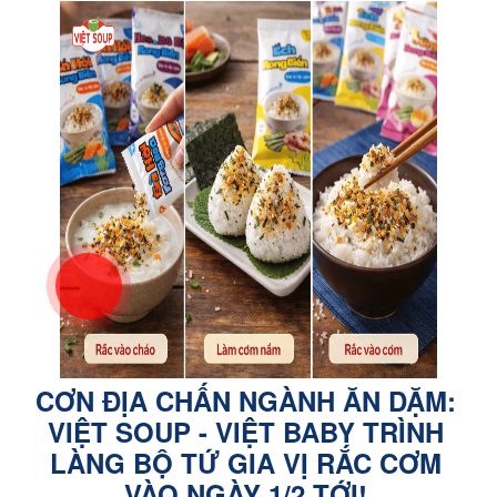
CƠN ĐỊA CHẤN NGÀNH ĂN DẶM:
VIỆT SOUP - VIỆT BABY TRÌNH
LÀNG BỘ TỨ GIA VỊ RẮC CƠM
VÀO NGÀY 1/2 TỚI!