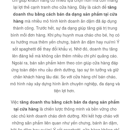
chỉ giúp khách hàng có nhiều lựa chọn hơn mà còn mang
lại lợi thế cạnh tranh cho cửa hàng. Đây là cách để
tăng
doanh thu bằng cách bán đa dạng sản phẩm tại cửa
hàng
mà nhiều mô hình kinh doanh ăn dặm đã áp dụng
thành công. Trước hết, sự đa dạng giúp tăng giá trị trung
bình mỗi đơn hàng. Khi phụ huynh mua cháo cho bé, họ có
xu hướng mua thêm yến chưng, bánh ăn dặm hay nui/mì Ý
sốt spaghetti để thay đổi khẩu vị. Nhờ đó, doanh thu tăng
lên đáng kể mà không cần thêm nhiều chi phí quảng cáo.
Ngoài ra, bán sản phẩm kèm theo còn giúp cửa hàng đáp
ứng toàn diện nhu cầu dinh dưỡng, tạo sự tin tưởng và giữ
chân khách hàng lâu dài. So với cửa hàng chỉ bán cháo,
mô hình này xây dựng hình ảnh chuyên nghiệp, đa dạng và
tiện lợi hơn.
Việc
tăng doanh thu bằng cách bán đa dạng sản phẩm
tại cửa hàng
là chiến lược thông minh và bền vững cho
các chủ kinh doanh cháo dinh dưỡng. Khi kết hợp cháo với
những sản phẩm liên quan như yến chưng, bánh ăn dặm,
bột ăn dặm hay nui/mì Ý xốt spaghetti, cửa hàng không chỉ