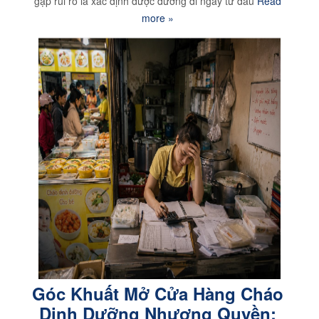
gặp rủi ro là xác định được đường đi ngay từ đầu
Read
more »
Góc Khuất Mở Cửa Hàng Cháo
Dinh Dưỡng Nhượng Quyền: