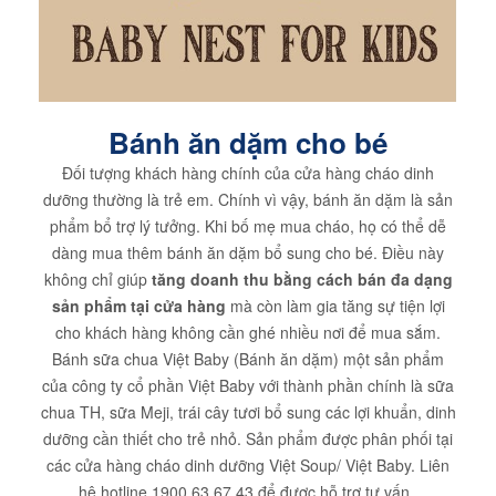
Bánh ăn dặm cho bé
Đối tượng khách hàng chính của cửa hàng cháo dinh
dưỡng thường là trẻ em. Chính vì vậy, bánh ăn dặm là sản
phẩm bổ trợ lý tưởng. Khi bố mẹ mua cháo, họ có thể dễ
dàng mua thêm bánh ăn dặm bổ sung cho bé. Điều này
không chỉ giúp
tăng doanh thu bằng cách bán đa dạng
sản phẩm tại cửa hàng
mà còn làm gia tăng sự tiện lợi
cho khách hàng không cần ghé nhiều nơi để mua sắm.
Bánh sữa chua Việt Baby (Bánh ăn dặm) một sản phẩm
của công ty cổ phần Việt Baby với thành phần chính là sữa
chua TH, sữa Meji, trái cây tươi bổ sung các lợi khuẩn, dinh
dưỡng cần thiết cho trẻ nhỏ. Sản phẩm được phân phối tại
các cửa hàng cháo dinh dưỡng Việt Soup/ Việt Baby. Liên
hệ hotline 1900 63 67 43 để được hỗ trợ tư vấn.