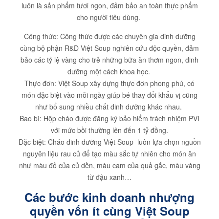
luôn là sản phẩm tươi ngon, đảm bảo an toàn thực phẩm
cho người tiêu dùng.
Công thức: Công thức được các chuyên gia dinh dưỡng
cùng bộ phận R&D Việt Soup nghiên cứu độc quyền, đảm
bảo các tỷ lệ vàng cho trẻ những bữa ăn thơm ngon, dinh
dưỡng một cách khoa học.
Thực đơn: Việt Soup xây dựng thực đơn phong phú, có
món đặc biệt vào mỗi ngày giúp bé thay đổi khẩu vị cũng
như bổ sung nhiều chất dinh dưỡng khác nhau.
Bao bì: Hộp cháo được đăng ký bảo hiểm trách nhiệm PVI
với mức bồi thường lên đến 1 tỷ đồng.
Đặc biệt: Cháo dinh dưỡng Việt Soup luôn lựa chọn nguồn
nguyên liệu rau củ để tạo màu sắc tự nhiên cho món ăn
như màu đỏ của củ dền, màu cam của quả gấc, màu vàng
từ đậu xanh…
Các bước kinh doanh nhượng
quyền vốn ít cùng Việt Soup