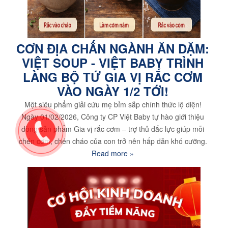
CƠN ĐỊA CHẤN NGÀNH ĂN DẶM:
VIỆT SOUP - VIỆT BABY TRÌNH
LÀNG BỘ TỨ GIA VỊ RẮC CƠM
VÀO NGÀY 1/2 TỚI!
Một siêu phẩm giải cứu mẹ bỉm sắp chính thức lộ diện!
Ngày 01/02/2026, Công ty CP Việt Baby tự hào giới thiệu
dòng sản phẩm Gia vị rắc cơm – trợ thủ đắc lực giúp mỗi
chén cơm, chén cháo của con trở nên hấp dẫn khó cưỡng.
Read more »