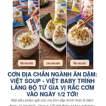
CƠN ĐỊA CHẤN NGÀNH ĂN DẶM:
VIỆT SOUP - VIỆT BABY TRÌNH
LÀNG BỘ TỨ GIA VỊ RẮC CƠM
VÀO NGÀY 1/2 TỚI!
Một siêu phẩm giải cứu mẹ bỉm sắp chính thức lộ diện!
Ngày 01/02/2026, Công ty CP Việt Baby tự hào giới thiệu