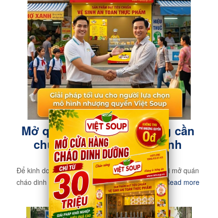
Mở quán cháo dinh dưỡng cần
chuẩn bị những gì để kinh
doanh hiệu quả?
Để kinh doanh hiệu quả, thu hồi vốn nhanh thì khi mở quán
cháo dinh dưỡng cần quan tâm những điều sau
Read more
»