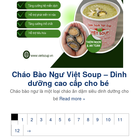
Cháo Bào Ngư Việt Soup – Dinh
dưỡng cao cấp cho bé
Cháo bào ngư là một loại cháo ăn dặm siêu dinh dưỡng cho
bé
Read more »
1
2
3
4
5
6
7
8
9
10
11
12
→