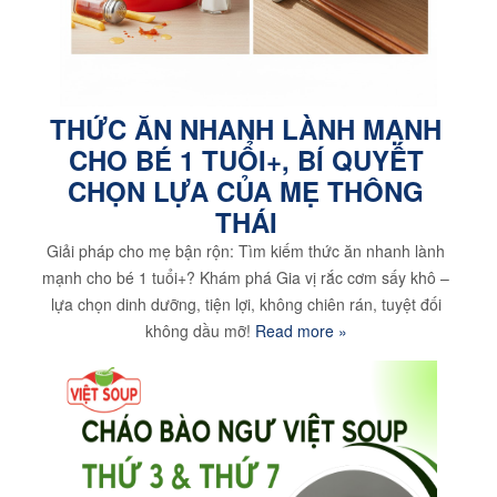
THỨC ĂN NHANH LÀNH MẠNH
CHO BÉ 1 TUỔI+, BÍ QUYẾT
CHỌN LỰA CỦA MẸ THÔNG
THÁI
Giải pháp cho mẹ bận rộn: Tìm kiếm thức ăn nhanh lành
mạnh cho bé 1 tuổi+? Khám phá Gia vị rắc cơm sấy khô –
lựa chọn dinh dưỡng, tiện lợi, không chiên rán, tuyệt đối
không dầu mỡ!
Read more »