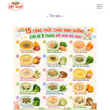
»
Tin tức
»